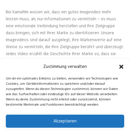
Bei Kamafilm wissen wir, dass ein gutes Imagevideo mehr
leisten muss, als nur Informationen zu vermitteln – es muss
eine emotionale Verbindung herstellen und Ihre Zielgruppe
dazu bringen, sich mit Ihrer Marke zu identifizieren. Unsere
Imagevideos sind darauf ausgelegt, Ihre Markenwerte auf eine
Weise zu vermitteln, die Ihre Zielgruppe berührt und überzeugt.
Jedes Video erzählt die Geschichte Ihrer Marke so, dass sie
nicht nur verstanden, sondern auch gefühlt wird.
Zustimmung verwalten
Kamafilm – Ihr Partner für Imagevideos, die bewegen
Um dir ein optimales Erlebnis zu bieten, verwenden wir Technologien wie
Cookies, um Geräteinformationen zu speichern und/oder darauf
In einer Zeit, in der Authentizität und Emotionalität
zuzugreifen. Wenn du diesen Technologien zustimmst, können wir Daten
wie das Surfverhalten oder eindeutige IDs auf dieser Website verarbeiten.
entscheidend sind, stehen wir bereit, Ihre Marke in ihrer ganzen
Wenn du deine Zustimmung nicht erteilst oder zurückziehst, können
Tiefe und Schönheit zu präsentieren. Lassen Sie uns
bestimmte Merkmale und Funktionen beeinträchtigt werden.
gemeinsam Videos entwickeln, die nicht nur Ihre Geschichte
erzählen, sondern Ihre Marke lebendig machen. Mit Kamafilm an
Akzeptieren
Ihrer Seite verwandeln Sie jedes Imagevideo in ein kraftvolles