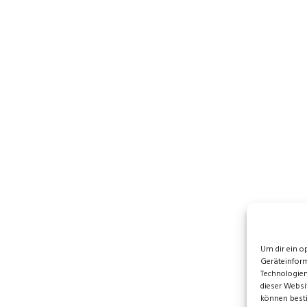
Um dir ein o
Geräteinform
Technologien
dieser Websi
können best