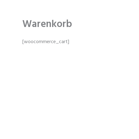
Zum
Inhalt
springen
Warenkorb
[woocommerce_cart]